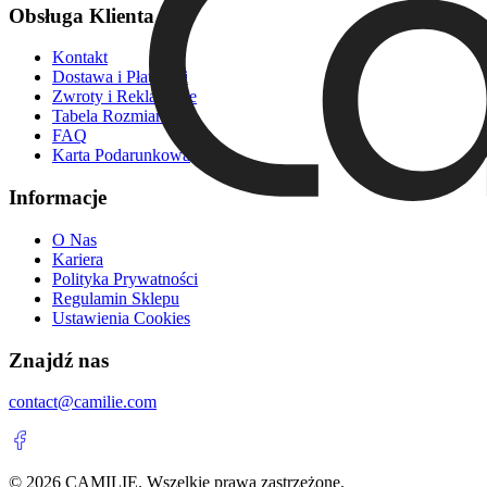
Obsługa Klienta
Kontakt
Dostawa i Płatności
Zwroty i Reklamacje
Tabela Rozmiarów
FAQ
Karta Podarunkowa
Informacje
O Nas
Kariera
Polityka Prywatności
Regulamin Sklepu
Ustawienia Cookies
Znajdź nas
contact@camilie.com
©
2026
CAMILIE. Wszelkie prawa zastrzeżone.