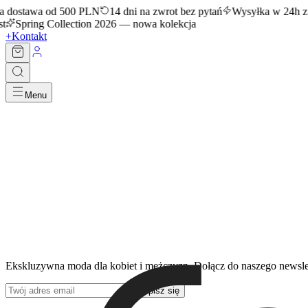
 dostawa od 500 PLN
14 dni na zwrot bez pytań
Wysyłka w 24h z 
t
Spring Collection 2026 — nowa kolekcja
+
Kontakt
Menu
Ekskluzywna moda dla kobiet i mężczyzn. Dołącz do naszego newsle
Zapisz się